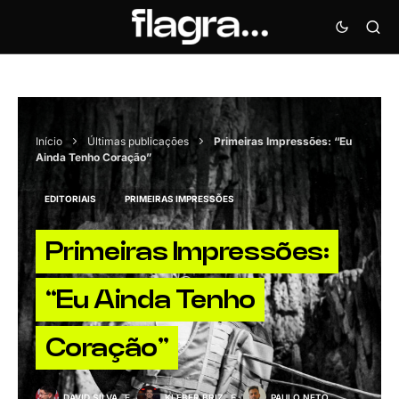
Início
Últimas publicações
Primeiras Impressões: “Eu
Ainda Tenho Coração”
EDITORIAIS
PRIMEIRAS IMPRESSÕES
Primeiras Impressões:
“Eu Ainda Tenho
Coração”
DAVID SILVA
E
KLEBER BRIZ
E
PAULO NETO