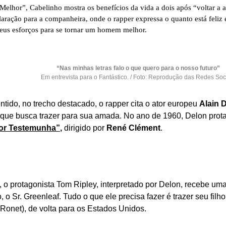
lhor”, Cabelinho mostra os benefícios da vida a dois após “voltar a ac
aração para a companheira, onde o rapper expressa o quanto está feliz 
eus esforços para se tornar um homem melhor. 
“Nas minhas letras falo o que quero para o nosso futuro”
Em entrevista para o Fantástico. / Foto: Reprodução das Redes Soc
tido, no trecho destacado, o rapper cita o ator europeu
Alain 
 que busca trazer para sua amada. No ano de 1960, Delon prota
por Testemunha”
,
dirigido por
René Clément
.
, o protagonista Tom Ripley, interpretado por Delon, recebe 
o, o Sr. Greenleaf. Tudo o que ele precisa fazer é trazer seu fil
Ronet), de volta para os Estados Unidos.