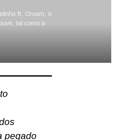
linho ft. Oruam, o
vir, tal como a
to
ados
ca pegado