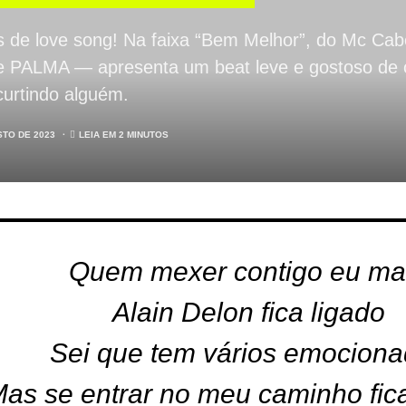
s de love song! Na faixa “Bem Melhor”, do Mc Cabe
PALMA — apresenta um beat leve e gostoso de ou
curtindo alguém.
STO DE 2023
LEIA EM 2 MINUTOS
Quem mexer contigo eu ma
Alain Delon fica ligado
Sei que tem vários emocion
as se entrar no meu caminho fi