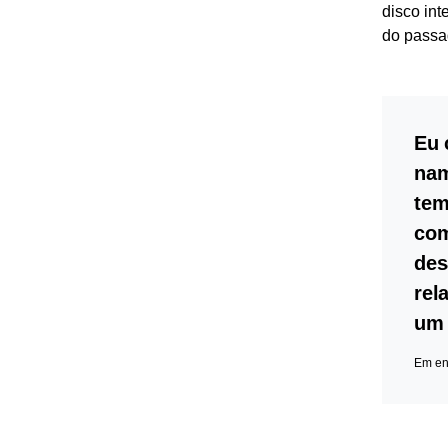
disco in
do passad
Eu 
nam
tem
com
des
rel
um 
Em en