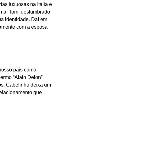
as luxuosas na Itália e
orma, Tom, deslumbrado
ua identidade. Daí em
camente com a esposa
nosso país como
 termo “Alain Delon”
os, Cabelinho deixa um
relacionamento que