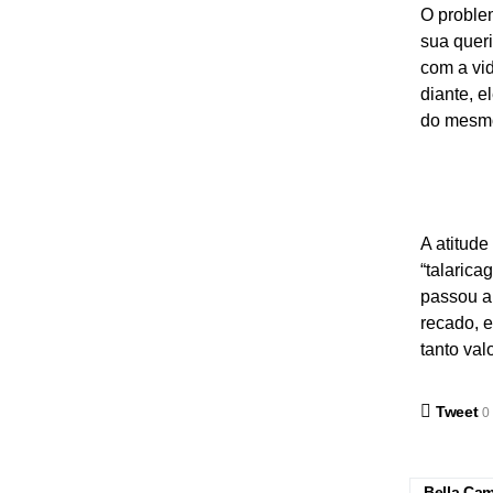
O problem
sua queri
com a vi
diante, 
do mesm
A atitud
“talarica
passou a
recado, 
tanto valo
Tweet
0
Bella Ca