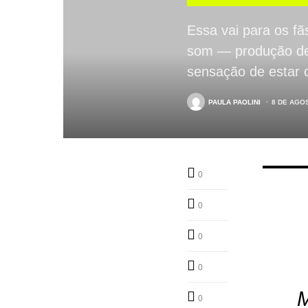
Essa vai para os fã
som — produção de 
sensação de estar 
PAULA PAOLINI
8 DE AGO
0
0
0
0
M
0