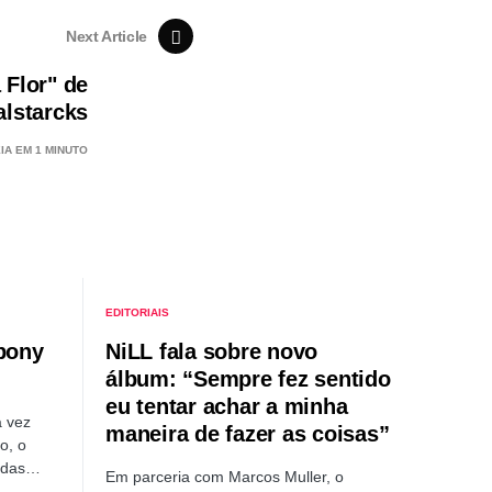
Next Article
 Flor" de
lstarcks
IA EM 1 MINUTO
EDITORIAIS
bony
NiLL fala sobre novo
álbum: “Sempre fez sentido
eu tentar achar a minha
 vez
maneira de fazer as coisas”
o, o
s das…
Em parceria com Marcos Muller, o