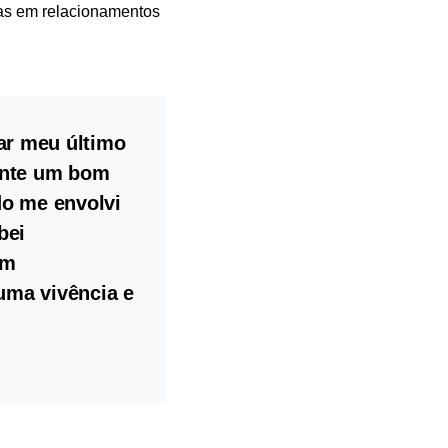
as em relacionamentos
ar meu último
ante um bom
do me envolvi
bei
um
 uma vivência e