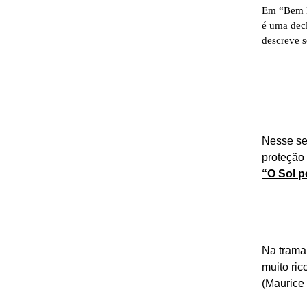
Em “Bem Me
é uma decl
descreve s
Nesse sen
proteção
“O Sol 
Na trama
muito ric
(Maurice 