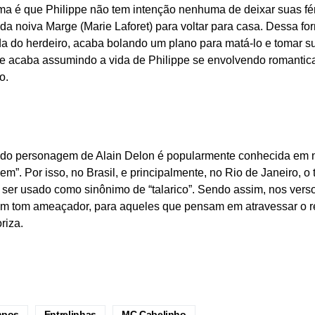
a é que Philippe não tem intenção nenhuma de deixar suas féri
da noiva Marge (Marie Laforet) para voltar para casa. Dessa f
da do herdeiro, acaba bolando um plano para matá-lo e tomar s
ele acaba assumindo a vida de Philippe se envolvendo romanti
o.
e do personagem de Alain Delon é popularmente conhecida em 
gem”. Por isso, no Brasil, e principalmente, no Rio de Janeiro, o
 ser usado como sinônimo de “talarico”. Sendo assim, nos vers
em tom ameaçador, para aqueles que pensam em atravessar o 
riza.
mpos
Entrelinhas
MC Cabelinho