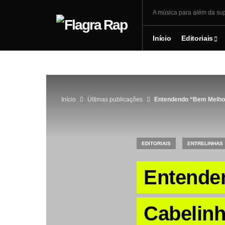
A música para além da sup
Início
Editoriais
Início
Últimas publicações
Entendendo “Bem Melhor
EDITORIAIS
ENTRELINHAS
Entende
Cabelinh