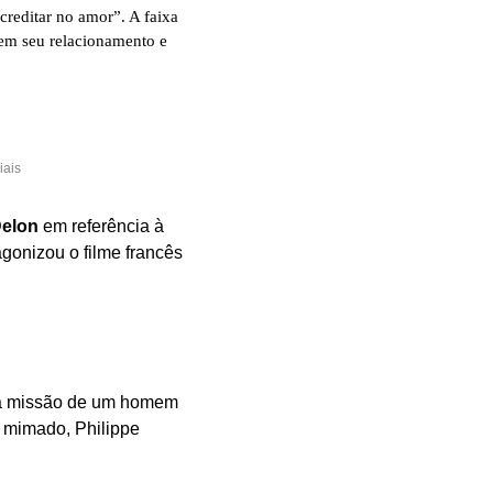
reditar no amor”. A faixa 
em seu relacionamento e 
iais
Delon
em referência à
gonizou o filme francês
uma missão de um homem
ho mimado, Philippe