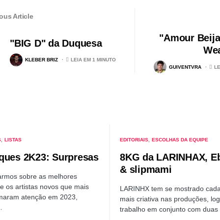
ous Article
"Amour Beija
"BIG D" da Duquesa
Wea
KLEBER BRIZ
LEIA EM 1 MINUTO
GUIVENTVRA
LE
S
LISTAS
EDITORIAIS
ESCOLHAS DA EQUIPE
ques 2K23: Surpresas
8KG da LARINHAX, E
& slipmami
armos sobre as melhores
e os artistas novos que mais
LARINHX tem se mostrado cada
maram atenção em 2023,
mais criativa nas produções, log
…
trabalho em conjunto com dua