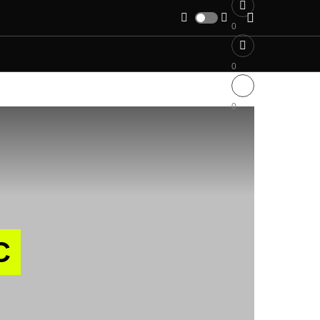
0
0
0
C