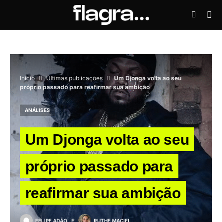
Início
Últimas publicações
Um Djonga volta ao seu
próprio passado para reafirmar sua ambição
ANÁLISES
Um Djonga volta ao seu
próprio passado para
reafirmar sua ambição
FELIPE ADÃO
E
RUTHE MACIEL