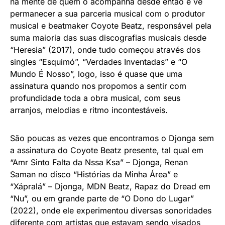
na mente de quem o acompanha desde então e vê
permanecer a sua parceria musical com o produtor
musical e beatmaker Coyote Beatz, responsável pela
suma maioria das suas discografias musicais desde
“Heresia” (2017), onde tudo começou através dos
singles “Esquimó”, “Verdades Inventadas” e “O
Mundo É Nosso”, logo, isso é quase que uma
assinatura quando nos propomos a sentir com
profundidade toda a obra musical, com seus
arranjos, melodias e ritmo incontestáveis.
São poucas as vezes que encontramos o Djonga sem
a assinatura do Coyote Beatz presente, tal qual em
“Amr Sinto Falta da Nssa Ksa” – Djonga, Renan
Saman no disco “Histórias da Minha Área” e
“Xápralá” – Djonga, MDN Beatz, Rapaz do Dread em
“Nu”, ou em grande parte de “O Dono do Lugar”
(2022), onde ele experimentou diversas sonoridades
diferente com artistas que estavam sendo visados