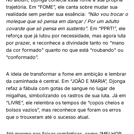
trajetória. Em “FOME”, ele canta sobre mudar sua
realidade sem perder sua essência:
“Não vou trocar o
moleque que só pensa em dançar / Por um adulto
covarde que só pensa em sustento”
. Em “PPRT!”, ele
reforça que já lutou por necessidade, mas agora luta
por prazer, e reconhece a divindade tanto no “mano
da cor formado” quanto no que está “roubando” ou
“conformado”.
A ideia de transformar a fome em ambição e lembrar
da caminhada é central. Em “JOÃO E MARIA”, Djonga
refaz a fábula com gotas de sangue no lugar de
migalhas, simbolizando os rastros de sua luta. Já em
“LIVRE”, ele relembra os tempos de “copos cheios e
bolsos vazios”, mas reconhece que foram os erros
que o trouxeram até o sucesso atual.
Até mesmo nas faixas românticas, como “MELHOR