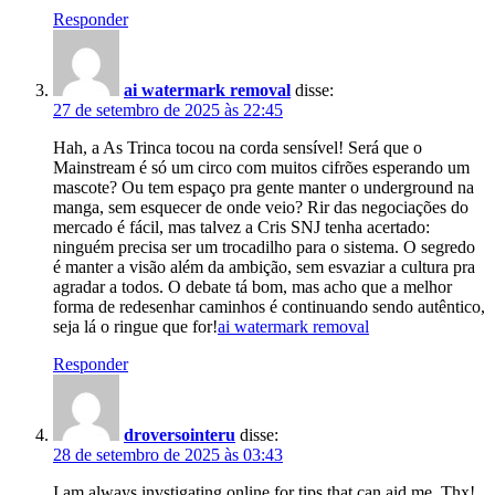
Responder
ai watermark removal
disse:
27 de setembro de 2025 às 22:45
Hah, a As Trinca tocou na corda sensível! Será que o
Mainstream é só um circo com muitos cifrões esperando um
mascote? Ou tem espaço pra gente manter o underground na
manga, sem esquecer de onde veio? Rir das negociações do
mercado é fácil, mas talvez a Cris SNJ tenha acertado:
ninguém precisa ser um trocadilho para o sistema. O segredo
é manter a visão além da ambição, sem esvaziar a cultura pra
agradar a todos. O debate tá bom, mas acho que a melhor
forma de redesenhar caminhos é continuando sendo autêntico,
seja lá o ringue que for!
ai watermark removal
Responder
droversointeru
disse:
28 de setembro de 2025 às 03:43
I am always invstigating online for tips that can aid me. Thx!