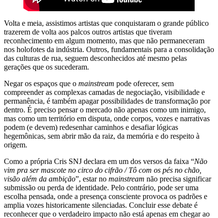
Volta e meia, assistimos artistas que conquistaram o grande público
trazerem de volta aos palcos outros artistas que tiveram
reconhecimento em algum momento, mas que não permaneceram
nos holofotes da indústria. Outros, fundamentais para a consolidação
das culturas de rua, seguem desconhecidos até mesmo pelas
gerações que os sucederam.
Negar os espaços que o
mainstream
pode oferecer, sem
compreender as complexas camadas de negociação, visibilidade e
permanência, é também apagar possibilidades de transformação por
dentro. É preciso pensar o mercado não apenas como um inimigo,
mas como um território em disputa, onde corpos, vozes e narrativas
podem (e devem) redesenhar caminhos e desafiar lógicas
hegemônicas, sem abrir mão da raiz, da memória e do respeito à
origem.
Como a própria Cris SNJ declara em um dos versos da faixa “
Não
vim pra ser mascote no circo do cifrão / Tô com os pés no chão,
visão além da ambição
”, estar no
mainstream
não precisa significar
submissão ou perda de identidade. Pelo contrário, pode ser uma
escolha pensada, onde a presença consciente provoca os padrões e
amplia vozes historicamente silenciadas. Concluir esse debate é
reconhecer que o verdadeiro impacto não está apenas em chegar ao