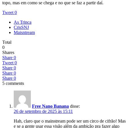
topo, mas em como se chega e no que se faz a partir daí.
Tweet
0
As Trinca
CrisSNJ
Maisntream
Total
0
Shares
Share
0
Tweet
0
Share
0
Share
0
Share
0
5 comments
Free Nano Banana
disse:
26 de setembro de 2025 às 15:11
Hah, claro que o mainstream pode ser um circo de cifrão! Mas
e se a gente usar essa visão além da ambição pra fazer algo