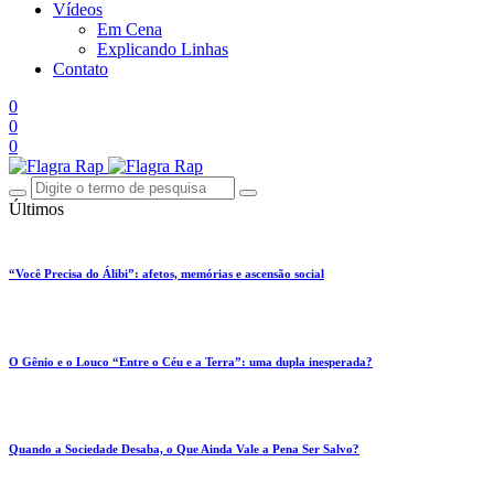
Vídeos
Em Cena
Explicando Linhas
Contato
0
0
0
Últimos
“Você Precisa do Álibi”: afetos, memórias e ascensão social
O Gênio e o Louco “Entre o Céu e a Terra”: uma dupla inesperada?
Quando a Sociedade Desaba, o Que Ainda Vale a Pena Ser Salvo?