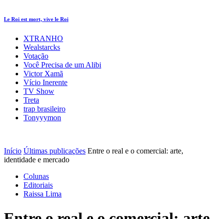
Le Roi est mort, vive le Roi
XTRANHO
Wealstarcks
Votação
Você Precisa de um Alibi
Victor Xamã
Vício Inerente
TV Show
Treta
trap brasileiro
Tonyyymon
Início
Últimas publicações
Entre o real e o comercial: arte,
identidade e mercado
Colunas
Editoriais
Raissa Lima
Entre o real e o comercial: arte,