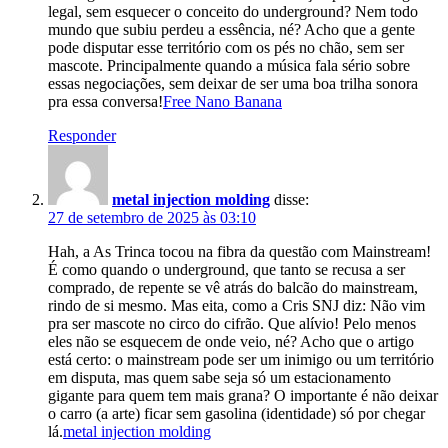
legal, sem esquecer o conceito do underground? Nem todo
mundo que subiu perdeu a essência, né? Acho que a gente
pode disputar esse território com os pés no chão, sem ser
mascote. Principalmente quando a música fala sério sobre
essas negociações, sem deixar de ser uma boa trilha sonora
pra essa conversa!
Free Nano Banana
Responder
metal injection molding
disse:
27 de setembro de 2025 às 03:10
Hah, a As Trinca tocou na fibra da questão com Mainstream!
É como quando o underground, que tanto se recusa a ser
comprado, de repente se vê atrás do balcão do mainstream,
rindo de si mesmo. Mas eita, como a Cris SNJ diz: Não vim
pra ser mascote no circo do cifrão. Que alívio! Pelo menos
eles não se esquecem de onde veio, né? Acho que o artigo
está certo: o mainstream pode ser um inimigo ou um território
em disputa, mas quem sabe seja só um estacionamento
gigante para quem tem mais grana? O importante é não deixar
o carro (a arte) ficar sem gasolina (identidade) só por chegar
lá.
metal injection molding