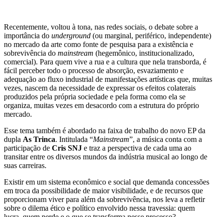
Recentemente, voltou à tona, nas redes sociais, o debate sobre a
importância do
underground
(ou marginal, periférico, independente)
no mercado da arte como fonte de pesquisa para a existência e
sobrevivência do
mainstream
(hegemônico, institucionalizado,
comercial). Para quem vive a rua e a cultura que nela transborda, é
fácil perceber todo o processo de absorção, esvaziamento e
adequação ao fluxo industrial de manifestações artísticas que, muitas
vezes, nascem da necessidade de expressar os efeitos colaterais
produzidos pela própria sociedade e pela forma como ela se
organiza, muitas vezes em desacordo com a estrutura do próprio
mercado.
Esse tema também é abordado na faixa de trabalho do novo EP da
dupla
As Trinca
. Intitulada “
Mainstream
”, a música conta com a
participação de
Cris SNJ
e traz a perspectiva de cada uma ao
transitar entre os diversos mundos da indústria musical ao longo de
suas carreiras.
Existir em um sistema econômico e social que demanda concessões
em troca da possibilidade de maior visibilidade, e de recursos que
proporcionam viver para além da sobrevivência, nos leva a refletir
sobre o dilema ético e político envolvido nessa travessia: quem
lucra, quem perde e o que se transforma nesse processo?