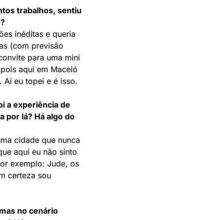
tos trabalhos, sentiu
ê?
es inéditas e queria
tas (com previsão
convite para uma mini
s pois aqui em Maceió
Aí eu topei e é isso.
i a experiência de
a por lá? Há algo do
 uma cidade que nunca
que aqui eu não sinto
Por exemplo: Jude, os
om certeza sou
mas no cenário