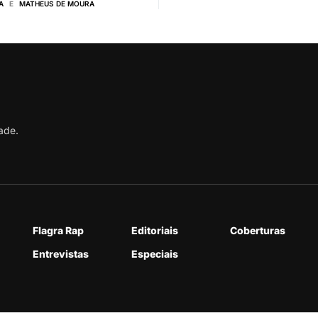
A
E
MATHEUS DE MOURA
ade.
Flagra Rap
Editoriais
Coberturas
Entrevistas
Especiais