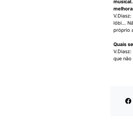
musical
melhora
V.Diasz:
lóbi… Nã
próprio 
Quais s
V.Diasz:
que não 