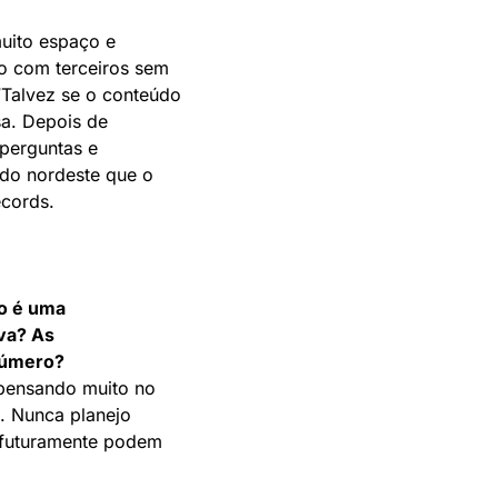
muito espaço e
do com terceiros sem
“Talvez se o conteúdo
sa. Depois de
perguntas e
do nordeste que o
ecords.
so é uma
va? As
número?
 pensando muito no
. Nunca planejo
e futuramente podem