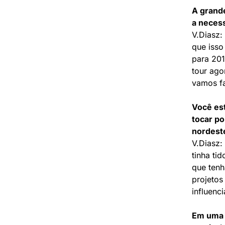
A grande
a necess
V.Diasz:
que isso
para 201
tour ago
vamos fa
Você est
tocar po
nordest
V.Diasz:
tinha ti
que tenh
projetos
influenci
Em uma 