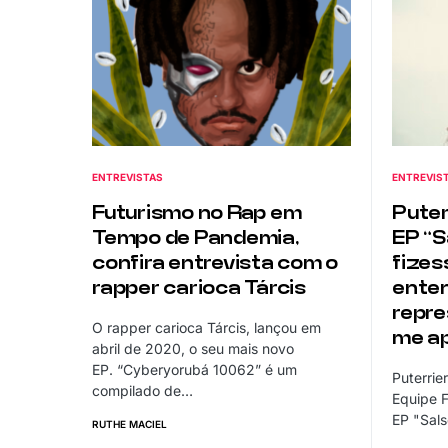
ENTREVISTAS
ENTREVIS
Futurismo no Rap em
Puter
Tempo de Pandemia,
EP “S
confira entrevista com o
fizes
rapper carioca Tárcis
enten
repre
O rapper carioca Tárcis, lançou em
me ap
abril de 2020, o seu mais novo
EP. “Cyberyorubá 10062” é um
Puterrie
compilado de…
Equipe F
EP "Sals
RUTHE MACIEL