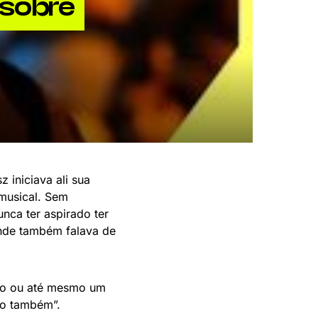
 sobre
iniciava ali sua
 musical. Sem
nca ter aspirado ter
nde também falava de
gio ou até mesmo um
ão também”.