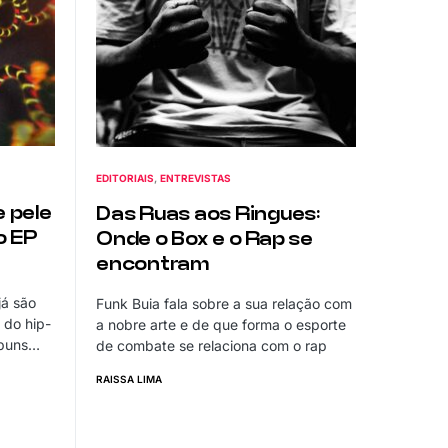
EDITORIAIS
ENTREVISTAS
e pele
Das Ruas aos Ringues:
o EP
Onde o Box e o Rap se
encontram
já são
Funk Buia fala sobre a sua relação com
 do hip-
a nobre arte e de que forma o esporte
lbuns…
de combate se relaciona com o rap
RAISSA LIMA