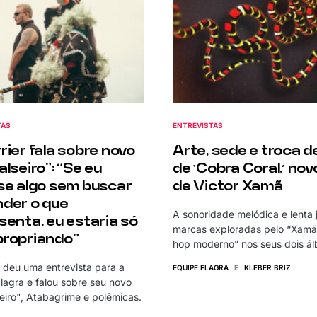
TAS
ENTREVISTAS
rier fala sobre novo
Arte, sede e troca d
alseiro”: “Se eu
de ‘Cobra Coral,’ nov
se algo sem buscar
de Victor Xamã
der o que
A sonoridade melódica e lenta 
senta, eu estaria só
marcas exploradas pelo “Xamã
ropriando”
hop moderno” nos seus dois á
r deu uma entrevista para a
EQUIPE FLAGRA
E
KLEBER BRIZ
lagra e falou sobre seu novo
eiro", Atabagrime e polêmicas.