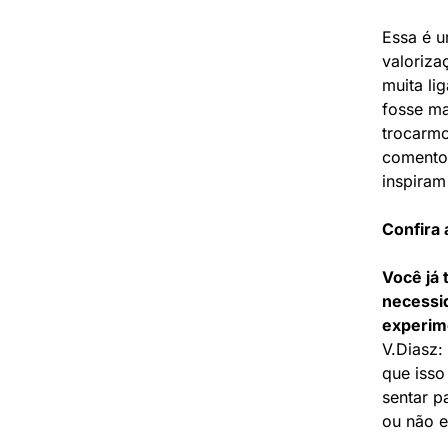
Essa é u
valoriza
muita li
fosse ma
trocarmo
comentou
inspiram
Confira 
Você já 
necessi
experim
V.Diasz:
que isso
sentar p
ou não e