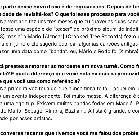
 parte desse novo disco é de regravações. Depois de tan
idade de revisitá-los? O que foi esse processo para voc
 Na verdade faz uns três meses que eu gravei as duas cançõ
 fosse uma espécie de “teaser” do próximo álbum de inédi
8) mas aí o Mário [Alencar] (Crooked Tree Records) fez o 
ra em julho e ele sugeriu publicar algumas canções antiga
zer uma data como “banda”: eu, Mário e Rodolfo (Ximbra). 
á prestes a retornar ao nordeste em nova turnê. Como fo
r lá? E qual a diferença que você nota na música produzid
e que você usa como referência?
 Na primeira vez foi algo que nunca tinha feito. Toquei em
do um evento independente. Foi muito massa. A diferença é 
a uma ego trip. Existem muitas bandas fodas em Maceió. 
 do Mário, Sebage, Ximbra, Baztian… A lista é grande, e c
ado por esses artistas.
conversa recente que tivemos você me falou dos proble