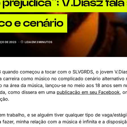
 prejudica”; V.Diasz fala
co e cenário
RÇO DE 2023
LEIA EM 3 MINUTOS
quando começou a tocar com o SLVGRDS, o jovem V.Diasz 
a carreira como músico no complicado cenário alternativo
 na área da música, lançou-se no meio aos 18 anos sem nu
da, como dissera em uma
publicação em seu Facebook
, o
ação.
em trabalho, e se alguém tiver qualquer tipo de vaga/está
 fazer, minha relação com a música é infinita e a disposiç