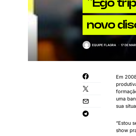
”Ego trip
novo dis
EQUIPE FLAGRA
17 DE MA
Em 2008 
produtiv
formação
uma ban
sua situ
“Estou s
show pra