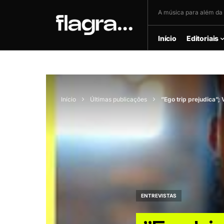
A música para além da 
Início
Editoriais
Início
Últimas publicações
”Ego trip prejudica”;
ENTREVISTAS