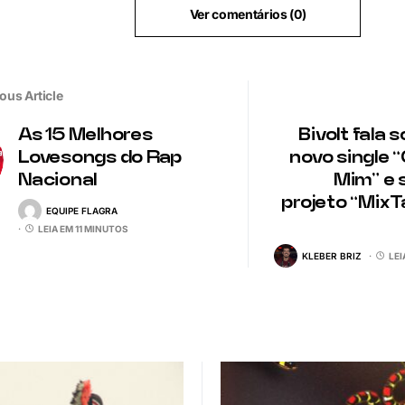
Ver comentários (0)
ous Article
As 15 Melhores
Bivolt fala 
Lovesongs do Rap
novo single 
Nacional
Mim” e 
projeto “MixT
EQUIPE FLAGRA
LEIA EM 11 MINUTOS
KLEBER BRIZ
LEI