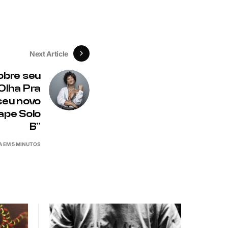
Next Article
sobre seu
“Olha Pra
seu novo
ape Solo
B”
A EM 5 MINUTOS