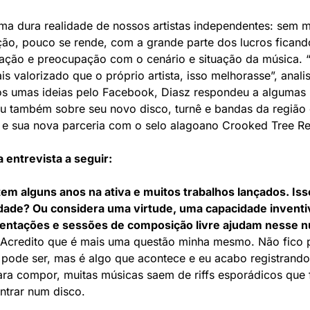
ma dura realidade de nossos artistas independentes: sem 
ção, pouco se rende, com a grande parte dos lucros fican
gação e preocupação com o cenário e situação da música. 
is valorizado que o próprio artista, isso melhorasse”, anali
s umas ideias pelo Facebook, Diasz respondeu a algumas 
 também sobre seu novo disco, turnê e bandas da região 
 e sua nova parceria com o selo alagoano Crooked Tree R
a entrevista a seguir:
tem alguns anos na ativa e muitos trabalhos lançados. Is
dade? Ou considera uma virtude, uma capacidade inventi
entações e sessões de composição livre ajudam nesse 
 Acredito que é mais uma questão minha mesmo. Não fico
 pode ser, mas é algo que acontece e eu acabo registrando
ara compor, muitas músicas saem de riffs esporádicos qu
ntrar num disco.