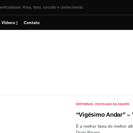
erficialidade. Rima, ritmo, conceito e conhecimento.
Vídeos
Contato
EDITORIAIS
ESCOLHAS DA EQUIPE
“Vigésimo Andar” – 
É a melhor faixa do melhor ál
Duda Raupp…