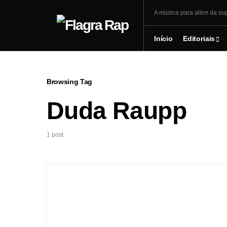
A música para além da sup
Início
Editoriais
Browsing Tag
Duda Raupp
1 post