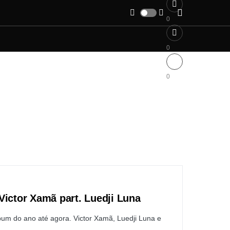
0
0
0
Victor Xamã part. Luedji Luna
bum do ano até agora. Victor Xamã, Luedji Luna e